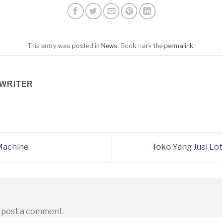
This entry was posted in
News
. Bookmark the
permalink
.
WRITER
 Machine
Toko Yang Jual Lo
 post a comment.