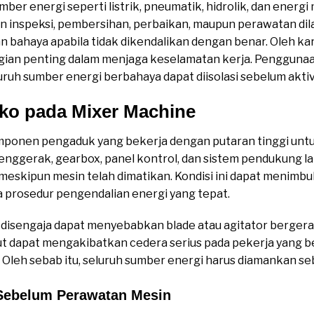
r energi seperti listrik, pneumatik, hidrolik, dan energi
n inspeksi, pembersihan, perbaikan, maupun perawatan dil
 bahaya apabila tidak dikendalikan dengan benar. Oleh ka
gian penting dalam menjaga keselamatan kerja. Pengguna
h sumber energi berbahaya dapat diisolasi sebelum aktiv
siko pada Mixer Machine
mponen pengaduk yang bekerja dengan putaran tinggi unt
penggerak, gearbox, panel kontrol, dan sistem pendukung l
skipun mesin telah dimatikan. Kondisi ini dapat menimbulk
 prosedur pengendalian energi yang tepat.
k disengaja dapat menyebabkan blade atau agitator berge
ut dapat mengakibatkan cedera serius pada pekerja yang be
. Oleh sebab itu, seluruh sumber energi harus diamankan s
 Sebelum Perawatan Mesin