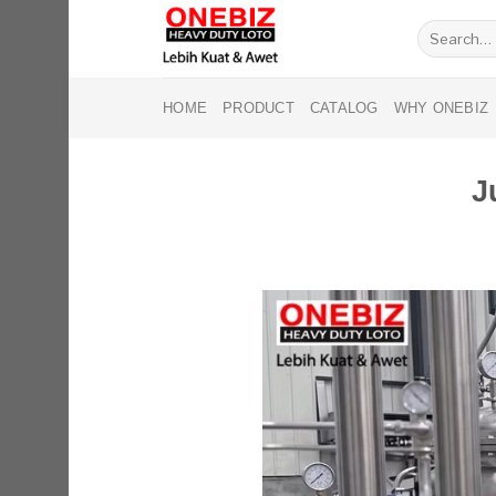
Skip
Search
to
for:
content
HOME
PRODUCT
CATALOG
WHY ONEBIZ
J