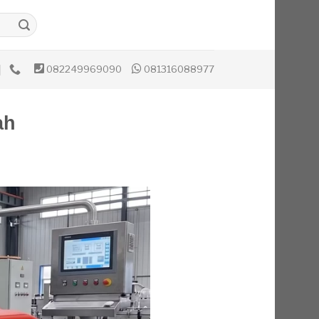
082249969090
081316088977
ah