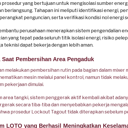
prosedur yang bertujuan untuk mengisolasi sumber ener
 berlangsung. Tahapan ini meliputi identifikasi energi, pe
perangkat penguncian, serta verifikasi kondisi nol energi 
mbantu perusahaan menerapkan sistem pengendalian energ
n yang tepat pada seluruh titik isolasi energi, risiko pel
a teknisi dapat bekerja dengan lebih aman.
a Saat Pembersihan Area Pengaduk
 melakukan pembersihan rutin pada bagian dalam mixer m
mematikan mesin melalui panel kontrol, namun tidak melaku
m pekerjaan dimulai.
am area tangki, sistem penggerak aktif kembali akibat ada
rgerak secara tiba-tiba dan menyebabkan pekerja mengalam
ahwa prosedur Lockout Tagout tidak diterapkan sebelum pe
am LOTO yang Berhasil Meningkatkan Keselama