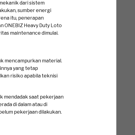
 mekanik dari sistem
akukan, sumber energi
rena itu, penerapan
an ONEBIZ Heavy Duty Loto
itas maintenance dimulai.
uk mencampurkan material.
ainnya yang tetap
an risiko apabila teknisi
rak mendadak saat pekerjaan
rada di dalam atau di
ebelum pekerjaan dilakukan.