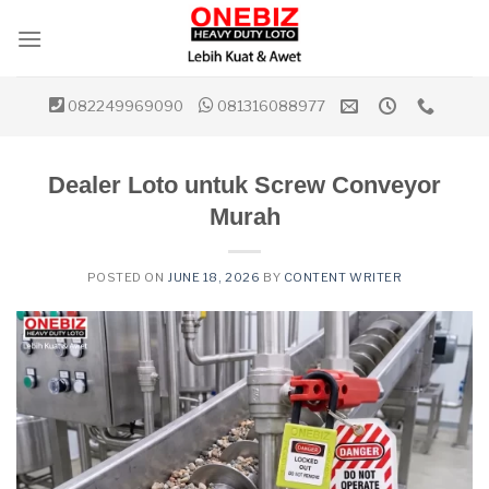
Skip
to
content
082249969090
081316088977
Dealer Loto untuk Screw Conveyor
Murah
POSTED ON
JUNE 18, 2026
BY
CONTENT WRITER