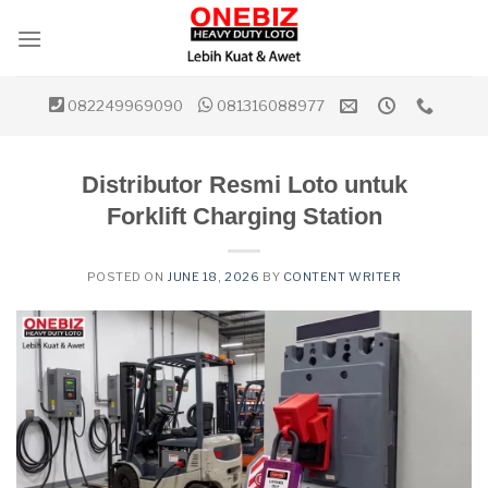
Skip
to
content
082249969090
081316088977
Distributor Resmi Loto untuk
Forklift Charging Station
POSTED ON
JUNE 18, 2026
BY
CONTENT WRITER