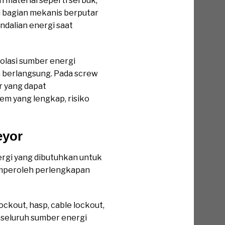
 material seperti serbuk,
iki bagian mekanis berputar
endalian energi saat
olasi sumber energi
n berlangsung. Pada screw
r yang dapat
em yang lengkap, risiko
eyor
rgi yang dibutuhkan untuk
emperoleh perlengkapan
ockout, hasp, cable lockout,
 seluruh sumber energi