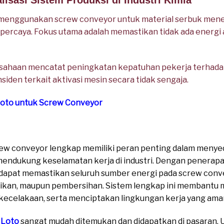
lisasi Sistem Produksi di Industri Kimia
g menggunakan screw conveyor untuk material serbuk men
rpercaya. Fokus utama adalah memastikan tidak ada energi a
usahaan mencatat peningkatan kepatuhan pekerja terhad
nsiden terkait aktivasi mesin secara tidak sengaja.
Loto untuk Screw Conveyor
rew conveyor lengkap memiliki peran penting dalam meny
mendukung keselamatan kerja di industri. Dengan penerap
dapat memastikan seluruh sumber energi pada screw conve
ikan, maupun pembersihan. Sistem lengkap ini membantu
kecelakaan, serta menciptakan lingkungan kerja yang aman,
 Loto
sangat mudah ditemukan dan didapatkan di pasaran. Un