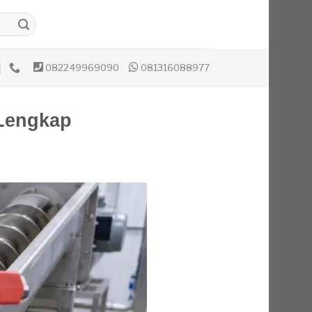
082249969090
081316088977
 Lengkap