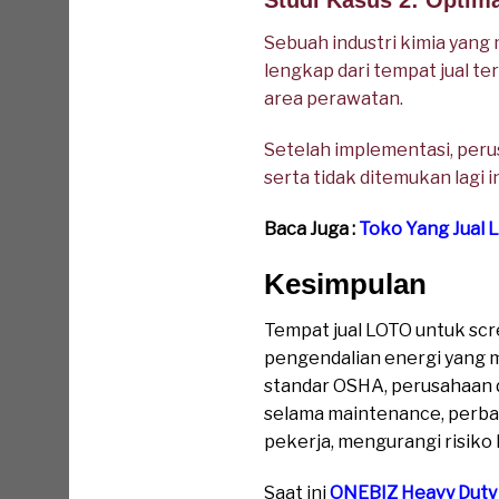
Studi Kasus 2: Optima
Sebuah industri kimia yan
lengkap dari tempat jual te
area perawatan.
Setelah implementasi, per
serta tidak ditemukan lagi i
Baca Juga :
Toko Yang Jual 
Kesimpulan
Tempat jual LOTO untuk sc
pengendalian energi yang 
standar OSHA, perusahaan 
selama maintenance, perba
pekerja, mengurangi risiko 
Saat ini
ONEBIZ Heavy Duty