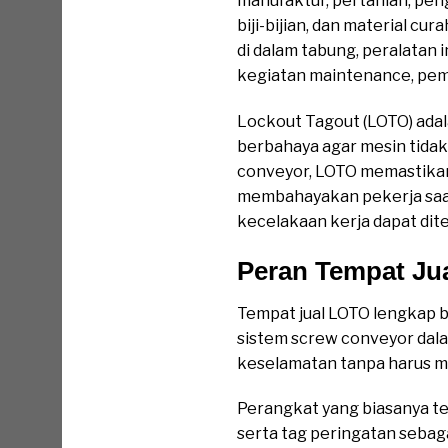
manufaktur, pertanian, pen
biji-bijian, dan material cu
di dalam tabung, peralatan i
kegiatan maintenance, pem
Lockout Tagout (LOTO) adal
berbahaya agar mesin tidak
conveyor, LOTO memastikan 
membahayakan pekerja saat 
kecelakaan kerja dapat dite
Peran Tempat Ju
Tempat jual LOTO lengkap 
sistem screw conveyor dal
keselamatan tanpa harus me
Perangkat yang biasanya ter
serta tag peringatan sebag