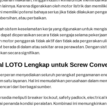
golahan makanan, hingga industri kimia untuk memindahkan
rah lainnya. Karena digerakkan oleh motor listrik dan memil
ni memiliki potensi bahaya serius jika tidak dilakukan peng
bersihan, atau perbaikan.
ah sistem keselamatan kerja yang digunakan untuk mengis
 dapat dioperasikan secara tidak sengaja selama pekerjaa
motor penggerak tidak aktif dan tidak ada pergerakan uli
berada di dalam atau sekitar area perawatan. Dengan sist
kan secara signifikan.
al LOTO Lengkap untuk Screw Conv
berperan menyediakan seluruh perangkat pengamanan ene
am satu layanan. Hal ini memudahkan perusahaan dalam m
ncari dari berbagai sumber.
sedia meliputi breaker lockout, safety padlock, electrical l
ai penanda kondisi peralatan. Kombinasi ini memungkinkan