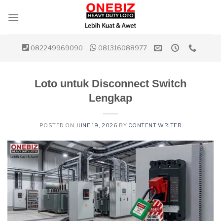
Skip
to
content
082249969090
081316088977
Loto untuk Disconnect Switch
Lengkap
POSTED ON
JUNE 19, 2026
BY
CONTENT WRITER