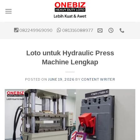
Skip
to
content
082249969090
081316088977
Loto untuk Hydraulic Press
Machine Lengkap
POSTED ON
JUNE 19, 2026
BY
CONTENT WRITER