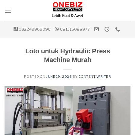
Skip
to
content
082249969090
081316088977
Loto untuk Hydraulic Press
Machine Murah
POSTED ON
JUNE 19, 2026
BY
CONTENT WRITER