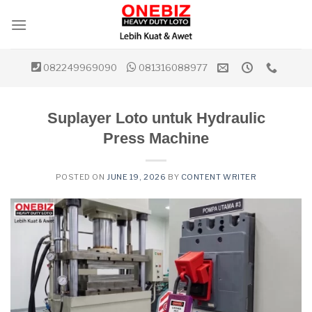
Skip
to
content
082249969090
081316088977
Suplayer Loto untuk Hydraulic
Press Machine
POSTED ON
JUNE 19, 2026
BY
CONTENT WRITER