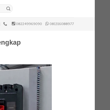
082249969090
081316088977
Lengkap