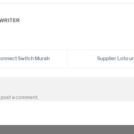
WRITER
sconnect Switch Murah
Supplier Loto u
 post a comment.