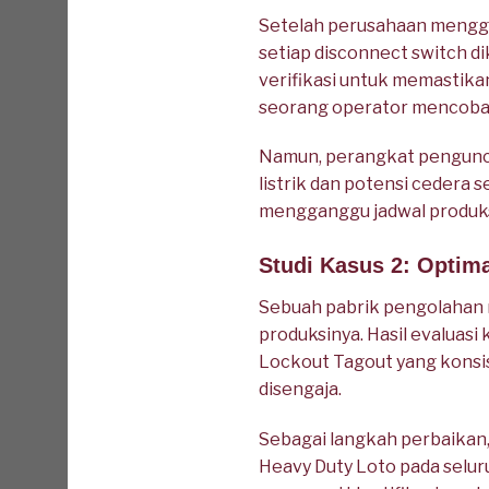
Setelah perusahaan menggu
setiap disconnect switch di
verifikasi untuk memastikan
seorang operator mencoba 
Namun, perangkat pengunci 
listrik dan potensi cedera s
mengganggu jadwal produks
Studi Kasus 2: Optim
Sebuah pabrik pengolahan m
produksinya. Hasil evaluas
Lockout Tagout yang konsist
disengaja.
Sebagai langkah perbaika
Heavy Duty Loto pada seluru