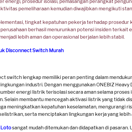
er energi, prosedur isolasi, pemasangan perangkat pengunci
 aktivitas pemeliharaan kemudian diwajibkan mengikuti stan
plementasi, tingkat kepatuhan pekerja terhadap prosedur
u, perusahaan berhasil menurunkan potensi insiden terkait e
menjadi lebih aman dan operasional berjalan lebih stabil.
tuk Disconnect Switch Murah
nect switch lengkap memiliki peran penting dalam menduk
 lingkungan industri. Dengan menggunakan ONEBIZ Heavy 
mber energi listrik terisolasi secara aman selama proses 
. Selain membantu mencegah aktivasi listrik yang tidak di
uga meningkatkan kepatuhan keselamatan, mengurangi risi
elistrikan, serta menciptakan lingkungan kerja yang lebih 
 Loto
sangat mudah ditemukan dan didapatkan di pasaran. Un