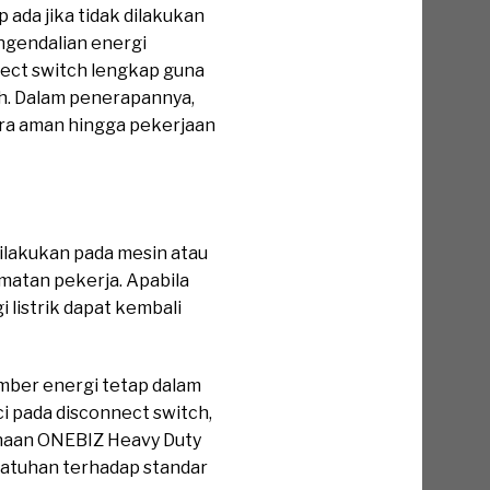
 ada jika tidak dilakukan
ngendalian energi
nect switch lengkap guna
h. Dalam penerapannya,
ra aman hingga pekerjaan
dilakukan pada mesin atau
matan pekerja. Apabila
 listrik dapat kembali
mber energi tetap dalam
 pada disconnect switch,
gunaan ONEBIZ Heavy Duty
atuhan terhadap standar