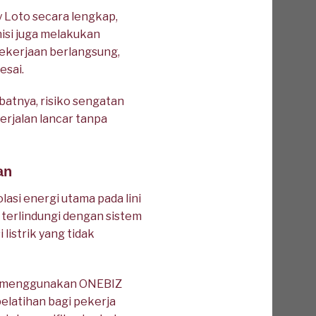
Loto secara lengkap,
nisi juga melakukan
 pekerjaan berlangsung,
esai.
atnya, risiko sengatan
berjalan lancar tanpa
an
asi energi utama pada lini
 terlindungi dengan sistem
listrik yang tidak
ap menggunakan ONEBIZ
pelatihan bagi pekerja