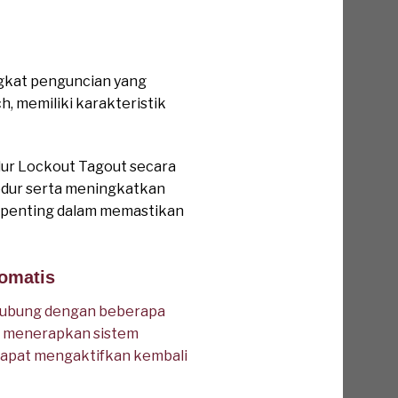
ngkat penguncian yang
ch, memiliki karakteristik
ur Lockout Tagout secara
sedur serta meningkatkan
n penting dalam memastikan
tomatis
hubung dengan beberapa
pa menerapkan sistem
 dapat mengaktifkan kembali