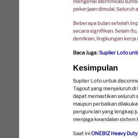
mengenai identifikasi sumb
pekerjaan dimulai. Seluruh
Beberapa bulan setelah im
secara signifikan. Selain it
demikian, lingkungan kerja 
Baca Juga :
Suplier Loto un
Kesimpulan
Suplier Loto untuk discon
Tagout yang menyeluruh di
dapat memastikan seluruh su
maupun perbaikan dilakukan
penguncian yang lengkap j
menjaga keandalan sistem k
Saat ini
ONEBIZ Heavy Duty