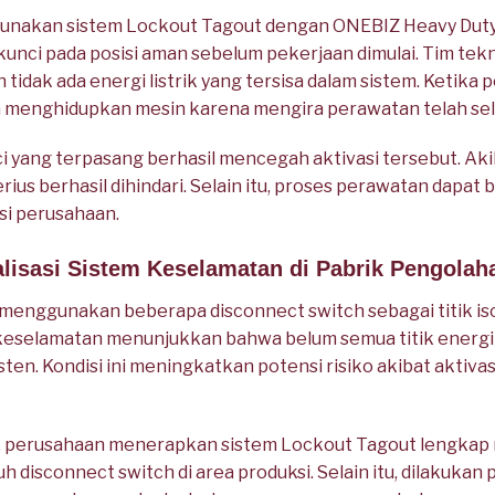
nakan sistem Lockout Tagout dengan ONEBIZ Heavy Duty 
kunci pada posisi aman sebelum pekerjaan dimulai. Tim tek
 tidak ada energi listrik yang tersisa dalam sistem. Ketika
menghidupkan mesin karena mengira perawatan telah sel
yang terpasang berhasil mencegah aktivasi tersebut. Akib
erius berhasil dihindari. Selain itu, proses perawatan dapat 
i perusahaan.
alisasi Sistem Keselamatan di Pabrik Pengolah
enggunakan beberapa disconnect switch sebagai titik isol
i keselamatan menunjukkan bahwa belum semua titik energi
en. Kondisi ini meningkatkan potensi risiko akibat aktivasi 
n, perusahaan menerapkan sistem Lockout Tagout lengk
h disconnect switch di area produksi. Selain itu, dilakukan 