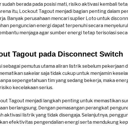
sudah berada pada posisi mati, risiko aktivasi kembali tetap
ena itu, Lockout Tagout menjadi bagian penting dalam pe
rja. Banyak perusahaan mencari suplier Loto untuk discon
han penguncian energi dapat terpenuhi secara menyeluru
mbantu menjaga agar sumber energi tetap terisolasi seca
out Tagout pada Disconnect Switch
i sebagai pemutus utama aliran listrik sebelum pekerjaan 
 mematikan sakelar saja tidak cukup untuk menjamin kesela
 tanpa sepengetahuan tim yang sedang bekerja, maka energi
isiko kecelakaan serius.
kout Tagout menjadi langkah penting untuk memastikan su
jaan berlangsung. Dengan pemasangan perangkat pengunci
aktivasi listrik yang tidak disengaja. Selanjutnya, peng
n efektivitas pengendalian energi serta mendukung kep