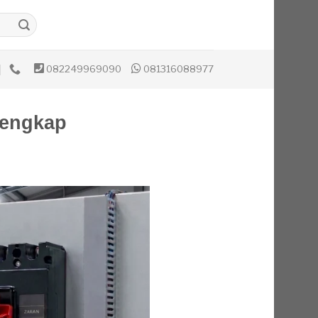
082249969090
081316088977
Lengkap