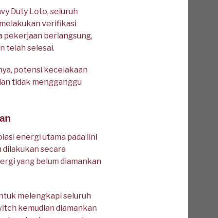
y Duty Loto, seluruh
 melakukan verifikasi
ka pekerjaan berlangsung,
telah selesai.
nya, potensi kecelakaan
n dan tidak mengganggu
han
asi energi utama pada lini
 dilakukan secara
 energi yang belum diamankan
ntuk melengkapi seluruh
witch kemudian diamankan