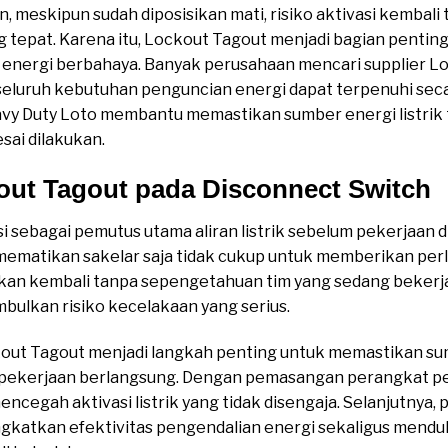
 meskipun sudah diposisikan mati, risiko aktivasi kembali te
tepat. Karena itu, Lockout Tagout menjadi bagian pentin
energi berbahaya. Banyak perusahaan mencari supplier Lo
eluruh kebutuhan penguncian energi dapat terpenuhi sec
y Duty Loto membantu memastikan sumber energi listrik te
sai dilakukan.
out Tagout pada Disconnect Switch
i sebagai pemutus utama aliran listrik sebelum pekerjaan 
 mematikan sakelar saja tidak cukup untuk memberikan per
ifkan kembali tanpa sepengetahuan tim yang sedang bekerja,
bulkan risiko kecelakaan yang serius.
kout Tagout menjadi langkah penting untuk memastikan su
 pekerjaan berlangsung. Dengan pemasangan perangkat p
encegah aktivasi listrik yang tidak disengaja. Selanjutny
katkan efektivitas pengendalian energi sekaligus mend