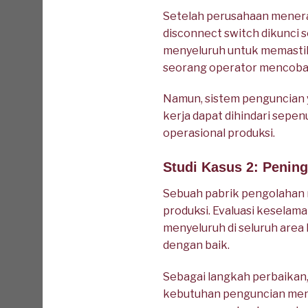
Setelah perusahaan menera
disconnect switch dikunci s
menyeluruh untuk memastikan
seorang operator mencoba 
Namun, sistem penguncian y
kerja dapat dihindari sepen
operasional produksi.
Studi Kasus 2: Penin
Sebuah pabrik pengolahan m
produksi. Evaluasi kesela
menyeluruh di seluruh area 
dengan baik.
Sebagai langkah perbaikan
kebutuhan penguncian men