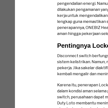
pengendalian energi. Namun,
dilakukan pengamanan yang 
kerja untuk mengendalikan 
lengkap guna memastikan s
penerapannya, ONEBIZ Heav
aman hingga pekerjaan sele
Pentingnya Lock
Disconnect switch berfungs
sistem kelistrikan. Namun,
pekerja. Jika sakelar diakt
kembali mengalir dan menim
Karena itu, penerapan Loc
dalam kondisi aman selama
switch, perusahaan dapat m
Duty Loto membantu mening