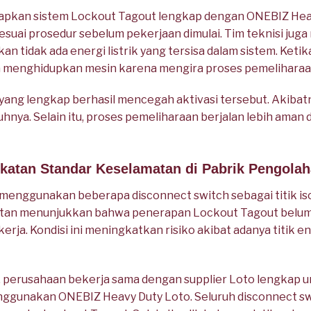
pkan sistem Lockout Tagout lengkap dengan ONEBIZ Heav
esuai prosedur sebelum pekerjaan dimulai. Tim teknisi juga
 tidak ada energi listrik yang tersisa dalam sistem. Keti
menghidupkan mesin karena mengira proses pemeliharaan 
ang lengkap berhasil mencegah aktivasi tersebut. Akibat
uhnya. Selain itu, proses pemeliharaan berjalan lebih ama
gkatan Standar Keselamatan di Pabrik Pengola
enggunakan beberapa disconnect switch sebagai titik isol
matan menunjukkan bahwa penerapan Lockout Tagout belum
kerja. Kondisi ini meningkatkan risiko akibat adanya titik
, perusahaan bekerja sama dengan supplier Loto lengkap u
ggunakan ONEBIZ Heavy Duty Loto. Seluruh disconnect s