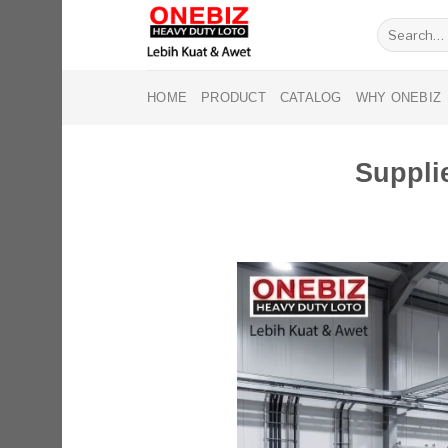
Skip
Search
to
for:
content
HOME
PRODUCT
CATALOG
WHY ONEBIZ
Suppli