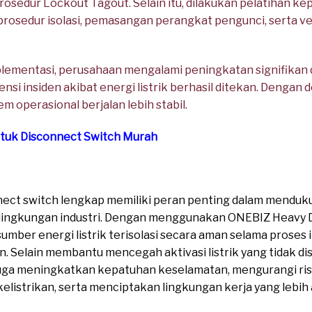
rosedur Lockout Tagout. Selain itu, dilakukan pelatihan k
 prosedur isolasi, pemasangan perangkat pengunci, serta v
plementasi, perusahaan mengalami peningkatan signifikan
ensi insiden akibat energi listrik berhasil ditekan. Dengan 
m operasional berjalan lebih stabil.
ntuk Disconnect Switch Murah
nnect switch lengkap memiliki peran penting dalam mendu
 lingkungan industri. Dengan menggunakan ONEBIZ Heavy 
mber energi listrik terisolasi secara aman selama proses 
. Selain membantu mencegah aktivasi listrik yang tidak di
uga meningkatkan kepatuhan keselamatan, mengurangi risi
elistrikan, serta menciptakan lingkungan kerja yang lebih 