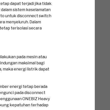
tap dapat terjadi jika tidak
g dalam sistem keselamatan
to untuk disconnect switch
ara menyeluruh. Dalam
tap terisolasi secara
dilakukan pada mesin atau
lindungan maksimal bagi
 maka energi listrik dapat
mber energi tetap berada
engunci pada disconnect
a, penggunaan ONEBIZ Heavy
ukung kepatuhan terhadap