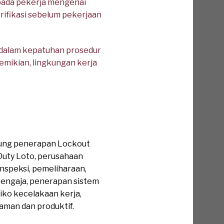
epada pekerja mengenai
erifikasi sebelum pekerjaan
 dalam kepatuhan prosedur
demikian, lingkungan kerja
kung penerapan Lockout
Duty Loto, perusahaan
inspeksi, pemeliharaan,
sengaja, penerapan sistem
ko kecelakaan kerja,
aman dan produktif.