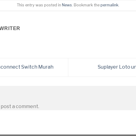
This entry was posted in
News
. Bookmark the
permalink
.
WRITER
isconnect Switch Murah
Suplayer Loto u
 post a comment.