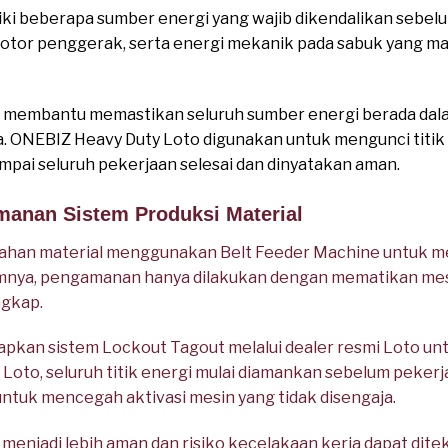
ki beberapa sumber energi yang wajib dikendalikan sebelu
 motor penggerak, serta energi mekanik pada sabuk yang mas
 membantu memastikan seluruh sumber energi berada dal
a. ONEBIZ Heavy Duty Loto digunakan untuk mengunci titik 
ampai seluruh pekerjaan selesai dan dinyatakan aman.
manan Sistem Produksi Material
han material menggunakan Belt Feeder Machine untuk me
umnya, pengamanan hanya dilakukan dengan mematikan mes
ngkap.
pkan sistem Lockout Tagout melalui dealer resmi Loto un
to, seluruh titik energi mulai diamankan sebelum pekerjaa
untuk mencegah aktivasi mesin yang tidak disengaja.
menjadi lebih aman dan risiko kecelakaan kerja dapat ditek