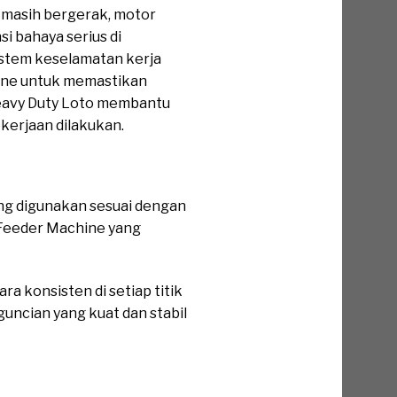
g masih bergerak, motor
si bahaya serius di
istem keselamatan kerja
hine untuk memastikan
Heavy Duty Loto membantu
kerjaan dilakukan.
ng digunakan sesuai dengan
t Feeder Machine yang
a konsisten di setiap titik
uncian yang kuat dan stabil