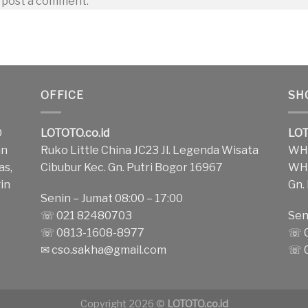
 post a comment.
OFFICE
SH
O
LOTOTO.co.id
LOT
an
Ruko Little China JC23 Jl. Legenda Wisata
WH1
as,
Cibubur Kec. Gn. Putri Bogor 16967
WH2
in
Gn.
Senin – Jumat 08:00 – 17:00
k
☏ 021 82480703
Sen
☏ 0813-1608-8977
☏ 0
✉
cso.sakha@gmail.com
☏ 0
Copyright 2026 ©
LOTOTO.co.id