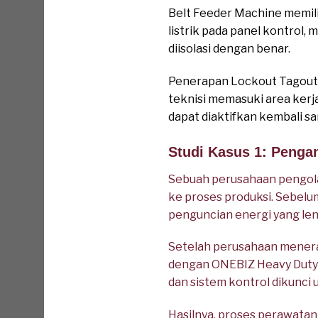
Belt Feeder Machine memili
listrik pada panel kontrol,
diisolasi dengan benar.
Penerapan Lockout Tagout
teknisi memasuki area kerj
dapat diaktifkan kembali s
Studi Kasus 1: Penga
Sebuah perusahaan pengola
ke proses produksi. Sebel
penguncian energi yang le
Setelah perusahaan menera
dengan ONEBIZ Heavy Duty Lo
dan sistem kontrol dikunci 
Hasilnya, proses perawatan 