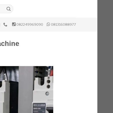
082249969090
081316088977
achine