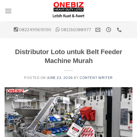
Skip
to
content
082249969090
081316088977
Distributor Loto untuk Belt Feeder
Machine Murah
POSTED ON
JUNE 23, 2026
BY
CONTENT WRITER