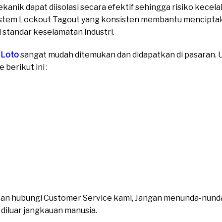
ekanik dapat diisolasi secara efektif sehingga risiko kecel
istem Lockout Tagout yang konsisten membantu menciptaka
i standar keselamatan industri.
 Loto
sangat mudah ditemukan dan didapatkan di pasaran. Un
berikut ini :
ahkan hubungi Customer Service kami, Jangan menunda-nund
n diluar jangkauan manusia.