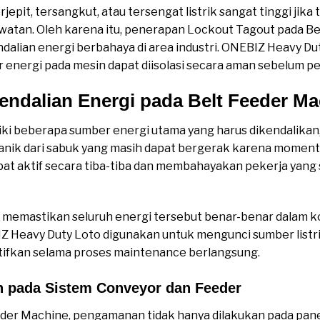
jepit, tersangkut, atau tersengat listrik sangat tinggi jika 
tan. Oleh karena itu, penerapan Lockout Tagout pada Be
dalian energi berbahaya di area industri. ONEBIZ Heavy 
energi pada mesin dapat diisolasi secara aman sebelum pek
ndalian Energi pada Belt Feeder Ma
ki beberapa sumber energi utama yang harus dikendalikan, 
nik dari sabuk yang masih dapat bergerak karena momentum
dapat aktif secara tiba-tiba dan membahayakan pekerja yan
emastikan seluruh energi tersebut benar-benar dalam k
Z Heavy Duty Loto digunakan untuk mengunci sumber listri
ktifkan selama proses maintenance berlangsung.
 pada Sistem Conveyor dan Feeder
der Machine, pengamanan tidak hanya dilakukan pada panel l