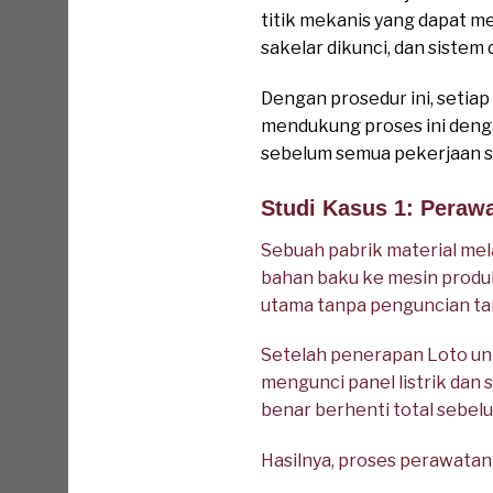
titik mekanis yang dapat me
sakelar dikunci, dan sistem
Dengan prosedur ini, setia
mendukung proses ini deng
sebelum semua pekerjaan sel
Studi Kasus 1: Perawa
Sebuah pabrik material me
bahan baku ke mesin produ
utama tanpa penguncian tam
Setelah penerapan Loto un
mengunci panel listrik dan 
benar berhenti total sebelu
Hasilnya, proses perawatan 