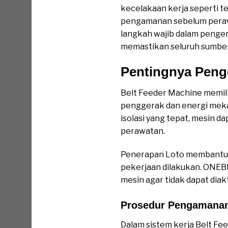
kecelakaan kerja seperti ter
pengamanan sebelum perawa
langkah wajib dalam pengen
memastikan seluruh sumber 
Pentingnya Penge
Belt Feeder Machine memili
penggerak dan energi meka
isolasi yang tepat, mesin 
perawatan.
Penerapan Loto membantu m
pekerjaan dilakukan. ONEBI
mesin agar tidak dapat dia
Prosedur Pengamanan
Dalam sistem kerja Belt Fee