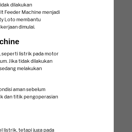
tidak dilakukan
lt Feeder Machine menjadi
Duty Loto membantu
erjaan dimulai.
chine
seperti listrik pada motor
. Jika tidak dilakukan
g sedang melakukan
ondisi aman sebelum
k dan titik pengoperasian
istrik, tetapi juga pada