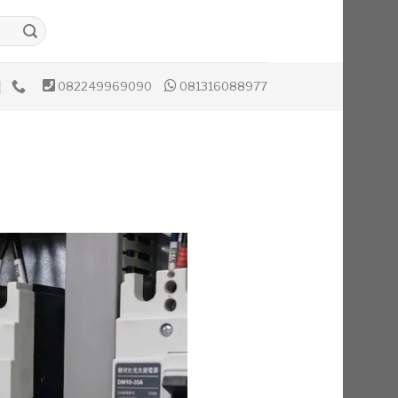
082249969090
081316088977