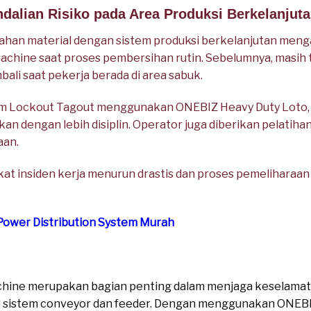
dalian Risiko pada Area Produksi Berkelanjut
han material dengan sistem produksi berkelanjutan meng
hine saat proses pembersihan rutin. Sebelumnya, masih t
bali saat pekerja berada di area sabuk.
em Lockout Tagout menggunakan ONEBIZ Heavy Duty Loto, 
an dengan lebih disiplin. Operator juga diberikan pelatihan
aan.
kat insiden kerja menurun drastis dan proses pemeliharaan 
 Power Distribution System Murah
chine merupakan bagian penting dalam menjaga keselamata
 sistem conveyor dan feeder. Dengan menggunakan ONEBIZ