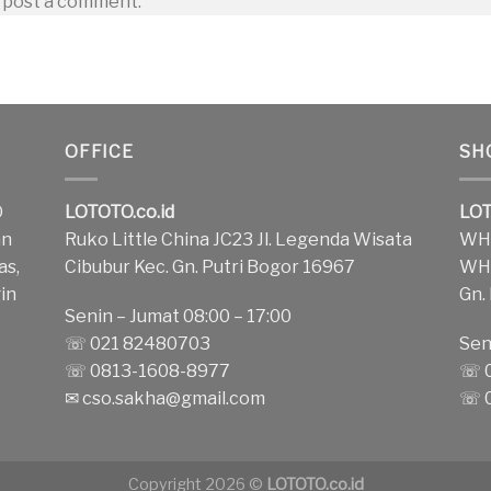
 post a comment.
OFFICE
SH
O
LOTOTO.co.id
LOT
an
Ruko Little China JC23 Jl. Legenda Wisata
WH1
as,
Cibubur Kec. Gn. Putri Bogor 16967
WH2
in
Gn.
Senin – Jumat 08:00 – 17:00
k
☏ 021 82480703
Sen
☏ 0813-1608-8977
☏ 0
✉
cso.sakha@gmail.com
☏ 0
Copyright 2026 ©
LOTOTO.co.id