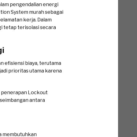
alam pengendalian energi
ution System murah sebagai
selamatan kerja. Dalam
tetap terisolasi secara
gi
efisiensi biaya, terutama
jadi prioritas utama karena
 penerapan Lockout
eseimbangan antara
gga membutuhkan