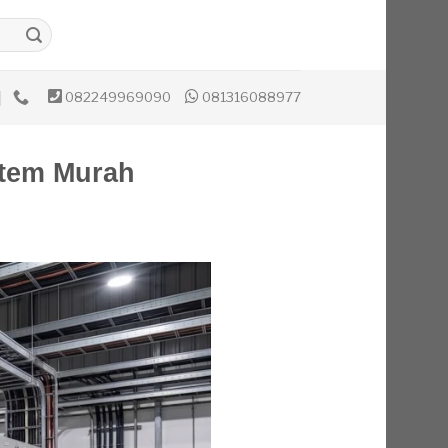
082249969090
081316088977
stem Murah