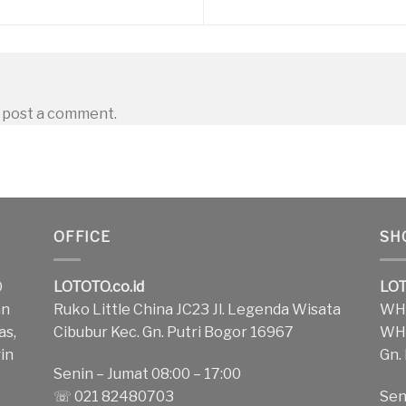
 post a comment.
OFFICE
SH
O
LOTOTO.co.id
LOT
an
Ruko Little China JC23 Jl. Legenda Wisata
WH1
as,
Cibubur Kec. Gn. Putri Bogor 16967
WH2
in
Gn.
Senin – Jumat 08:00 – 17:00
k
☏ 021 82480703
Sen