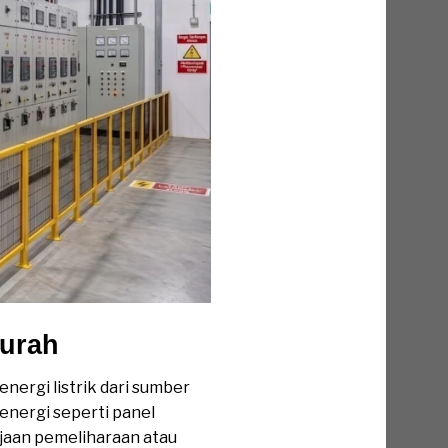
Murah
nergi listrik dari sumber
 energi seperti panel
rjaan pemeliharaan atau