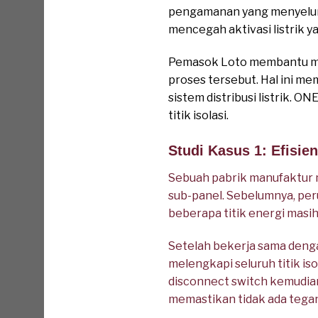
pengamanan yang menyeluruh
mencegah aktivasi listrik ya
Pemasok Loto membantu me
proses tersebut. Hal ini 
sistem distribusi listrik. 
titik isolasi.
Studi Kasus 1: Efisie
Sebuah pabrik manufaktur 
sub-panel. Sebelumnya, pe
beberapa titik energi masih
Setelah bekerja sama deng
melengkapi seluruh titik i
disconnect switch kemudian 
memastikan tidak ada tegang