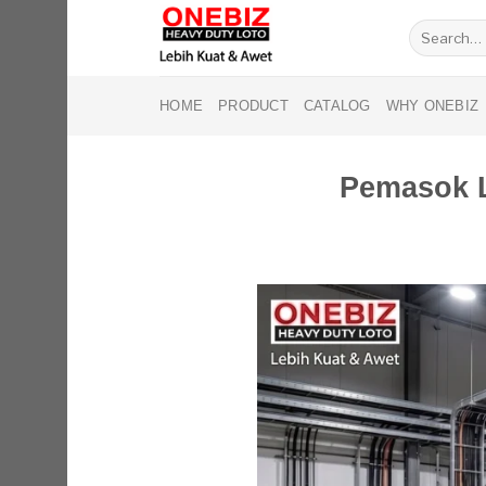
Skip
Search
to
for:
content
HOME
PRODUCT
CATALOG
WHY ONEBIZ
Pemasok L