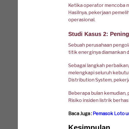
Ketika operator mencoba me
Hasilnya, pekerjaan pemeli
operasional.
Studi Kasus 2: Penin
Sebuah perusahaan pengolah
titik energinya diamankan d
Sebagai langkah perbaikan,
melengkapi seluruh kebutu
Distribution System, peker
Beberapa bulan kemudian, 
Risiko insiden listrik berha
Baca Juga :
Pemasok Loto un
Kesimpulan