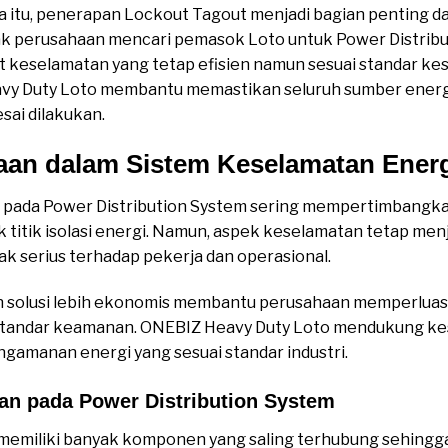
a itu, penerapan Lockout Tagout menjadi bagian penting d
yak perusahaan mencari pemasok Loto untuk Power Distrib
 keselamatan yang tetap efisien namun sesuai standar ke
y Duty Loto membantu memastikan seluruh sumber energi 
sai dilakukan.
daan dalam Sistem Keselamatan Ener
pada Power Distribution System sering mempertimbangkan 
 titik isolasi energi. Namun, aspek keselamatan tetap men
pak serius terhadap pekerja dan operasional.
solusi lebih ekonomis membantu perusahaan memperluas
standar keamanan. ONEBIZ Heavy Duty Loto mendukung k
ngamanan energi yang sesuai standar industri.
n pada Power Distribution System
 memiliki banyak komponen yang saling terhubung sehin