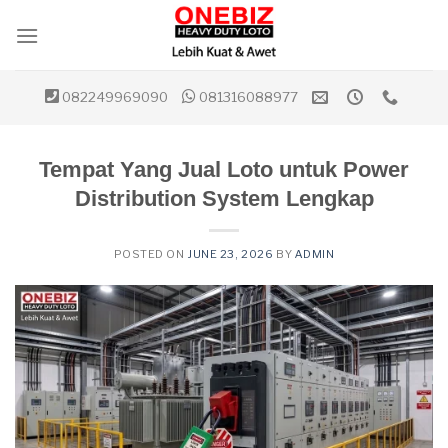
Skip
to
content
082249969090
081316088977
Tempat Yang Jual Loto untuk Power
Distribution System Lengkap
POSTED ON
JUNE 23, 2026
BY
ADMIN