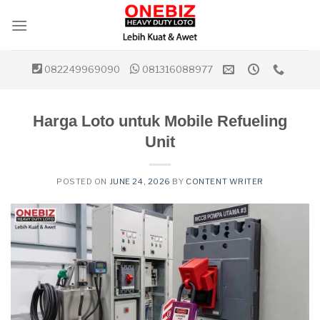
Skip
to
content
082249969090
081316088977
Harga Loto untuk Mobile Refueling
Unit
POSTED ON
JUNE 24, 2026
BY
CONTENT WRITER