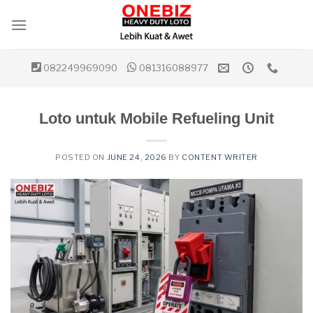
Skip
to
content
082249969090
081316088977
Loto untuk Mobile Refueling Unit
POSTED ON
JUNE 24, 2026
BY
CONTENT WRITER