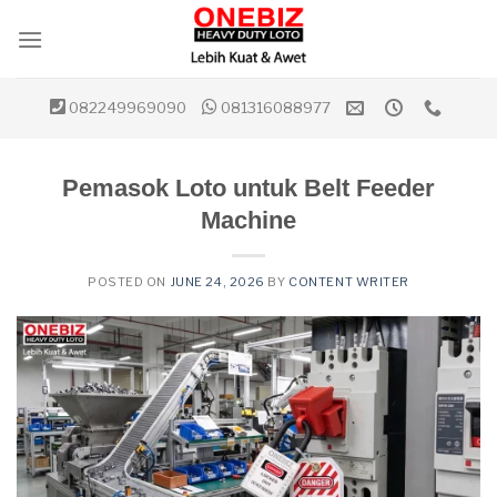
Skip
to
content
082249969090
081316088977
Pemasok Loto untuk Belt Feeder
Machine
POSTED ON
JUNE 24, 2026
BY
CONTENT WRITER