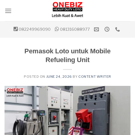
Skip
to
content
082249969090
081316088977
Pemasok Loto untuk Mobile
Refueling Unit
POSTED ON
JUNE 24, 2026
BY
CONTENT WRITER