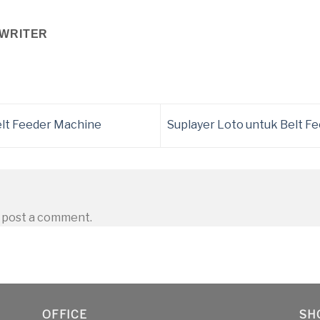
WRITER
elt Feeder Machine
Suplayer Loto untuk Belt 
 post a comment.
OFFICE
SH