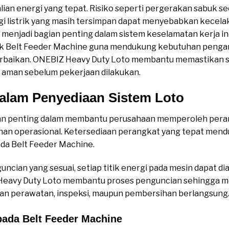
an energi yang tepat. Risiko seperti pergerakan sabuk seca
gi listrik yang masih tersimpan dapat menyebabkan kecelak
enjadi bagian penting dalam sistem keselamatan kerja in
tuk Belt Feeder Machine guna mendukung kebutuhan penga
rbaikan. ONEBIZ Heavy Duty Loto membantu memastikan s
ra aman sebelum pekerjaan dilakukan.
dalam Penyediaan Sistem Loto
ran penting dalam membantu perusahaan memperoleh pera
han operasional. Ketersediaan perangkat yang tepat me
da Belt Feeder Machine.
ncian yang sesuai, setiap titik energi pada mesin dapat 
 Heavy Duty Loto membantu proses penguncian sehingga me
tan perawatan, inspeksi, maupun pembersihan berlangsung
pada Belt Feeder Machine