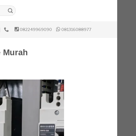
082249969090
081316088977
e Murah