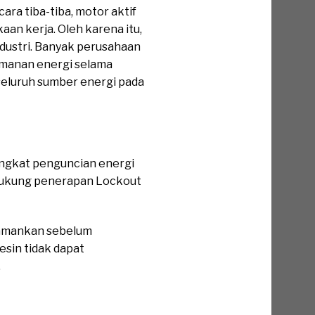
ra tiba-tiba, motor aktif
aan kerja. Oleh karena itu,
dustri. Banyak perusahaan
manan energi selama
eluruh sumber energi pada
ngkat penguncian energi
ndukung penerapan Lockout
diamankan sebelum
sin tidak dapat
.