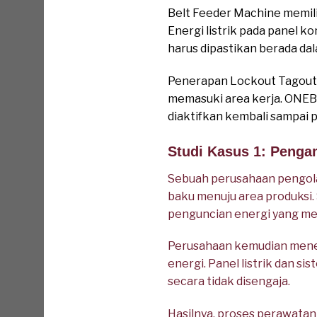
Belt Feeder Machine memili
Energi listrik pada panel k
harus dipastikan berada da
Penerapan Lockout Tagout 
memasuki area kerja. ONEBI
diaktifkan kembali sampai p
Studi Kasus 1: Penga
Sebuah perusahaan pengola
baku menuju area produksi
penguncian energi yang me
Perusahaan kemudian mene
energi. Panel listrik dan s
secara tidak disengaja.
Hasilnya, proses perawatan 