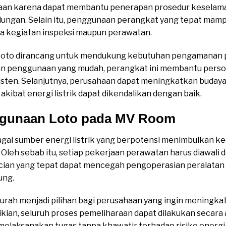
haan karena dapat membantu penerapan prosedur keselama
ndungan. Selain itu, penggunaan perangkat yang tepat ma
a kegiatan inspeksi maupun perawatan.
oto dirancang untuk mendukung kebutuhan pengamanan pa
an penggunaan yang mudah, perangkat ini membantu pers
isten. Selanjutnya, perusahaan dapat meningkatkan buday
akibat energi listrik dapat dikendalikan dengan baik.
ggunaan Loto pada MV Room
i sumber energi listrik yang berpotensi menimbulkan kec
Oleh sebab itu, setiap pekerjaan perawatan harus diawali d
ncian yang tepat dapat mencegah pengoperasian peralatan 
ung.
urah menjadi pilihan bagi perusahaan yang ingin meningka
ikian, seluruh proses pemeliharaan dapat dilakukan secara
melaksanakan tugas tanpa khawatir terhadap risiko energi 