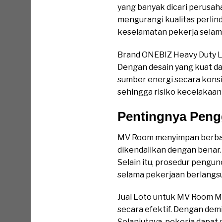
yang banyak dicari perusa
mengurangi kualitas perli
keselamatan pekerja selam
Brand ONEBIZ Heavy Duty L
Dengan desain yang kuat d
sumber energi secara kons
sehingga risiko kecelakaan 
Pentingnya Pen
MV Room menyimpan berbaga
dikendalikan dengan benar. 
Selain itu, prosedur pengu
selama pekerjaan berlangs
Jual Loto untuk MV Room M
secara efektif. Dengan dem
Selanjutnya, pekerja dapat 