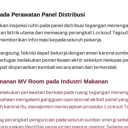
da Perawatan Panel Distribusi
an inspeksi rutin pada panel distribusi tegangan meneng
iran listrik utama dan memasang perangkat Lockout Tagout.
k memberikan informasi kepada seluruh pekerja.
langsung, teknisi dapat bekerja dengan aman karena sumber 
, petugas melakukan pemeriksaan akhir sebelum melepas p
pat dioperasikan kembali secara aman dan terkendali.
amanan MV Room pada Industri Makanan
elakukan perawatan berkala pada ruang tegangan meneng
sahaan mengalami gangguan operasional akibat panel yang 
eh karena itu, manajemen menerapkan prosedur Lockout T
 perangkat penguncian pada seluruh sumber energi sebel
 menggunakan identitas penguncian masing-masing. Selama p