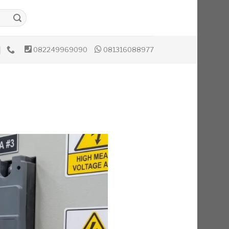
082249969090
081316088977