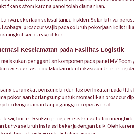
ktifkan sistem karena panel telah diamankan.
 bahwa pekerjaan selesai tanpa insiden. Selanjutnya, per
sebagai prosedur wajib pada seluruh pekerjaan kelistrik
meningkat secara signifikan.
entasi Keselamatan pada Fasilitas Logistik
ik melakukan penggantian komponen pada panel MV Room 
imulai, supervisor melakukan identifikasi sumber energi 
ng perangkat penguncian dan tag peringatan pada titik isol
ma pekerjaan berlangsung untuk memastikan prosedur dipat
jalan dengan aman tanpa gangguan operasional.
selesai, tim melakukan pengujian sistem sebelum menghidu
n bahwa seluruh instalasi bekerja dengan baik. Oleh karena
ut Tagout pada area kelistrikan lainnya.