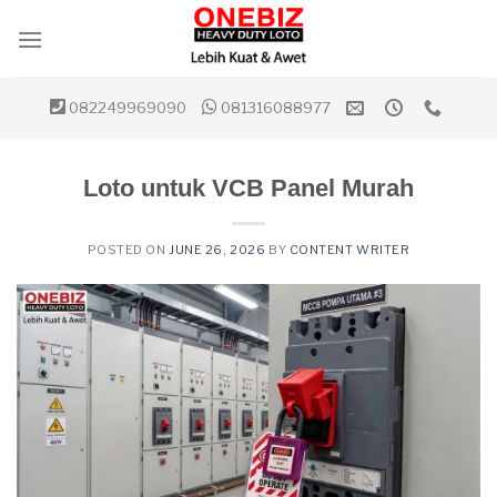
Skip
to
content
082249969090
081316088977
Loto untuk VCB Panel Murah
POSTED ON
JUNE 26, 2026
BY
CONTENT WRITER