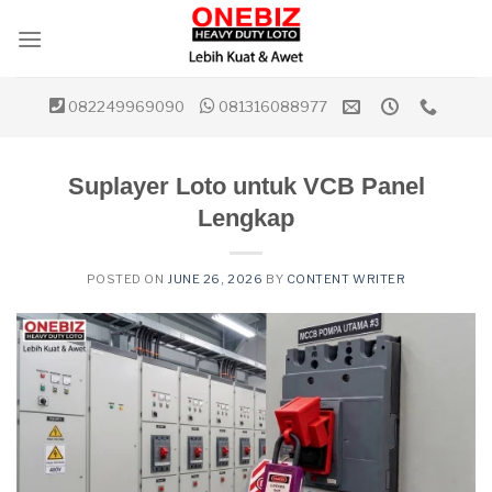
Skip
to
content
082249969090
081316088977
Suplayer Loto untuk VCB Panel
Lengkap
POSTED ON
JUNE 26, 2026
BY
CONTENT WRITER