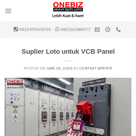
Skip
to
content
082249969090
081316088977
Suplier Loto untuk VCB Panel
POSTED ON
JUNE 26, 2026
BY
CONTENT WRITER