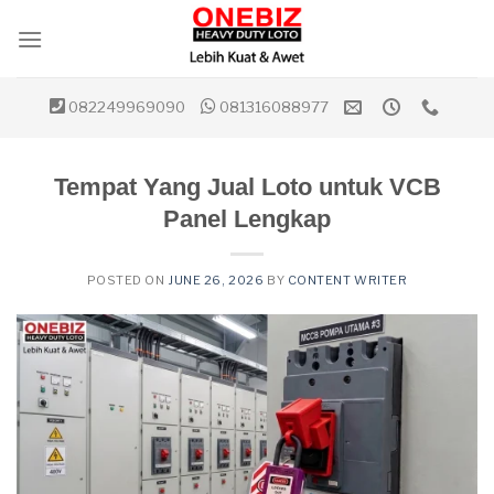
Skip
to
content
082249969090
081316088977
Tempat Yang Jual Loto untuk VCB
Panel Lengkap
POSTED ON
JUNE 26, 2026
BY
CONTENT WRITER