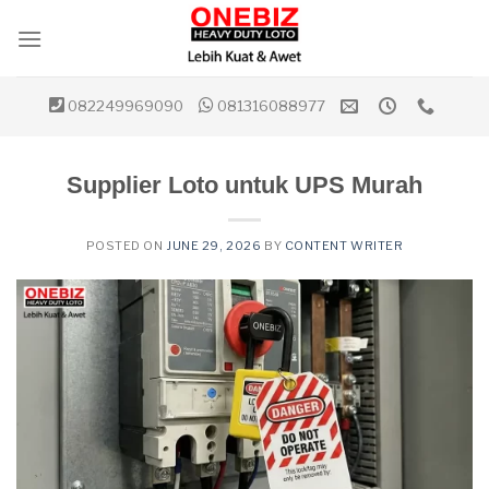
Skip
to
content
082249969090
081316088977
Supplier Loto untuk UPS Murah
POSTED ON
JUNE 29, 2026
BY
CONTENT WRITER