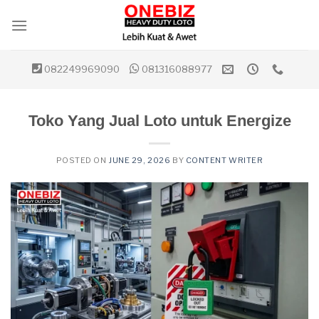
Skip
to
content
082249969090
081316088977
Toko Yang Jual Loto untuk Energize
POSTED ON
JUNE 29, 2026
BY
CONTENT WRITER