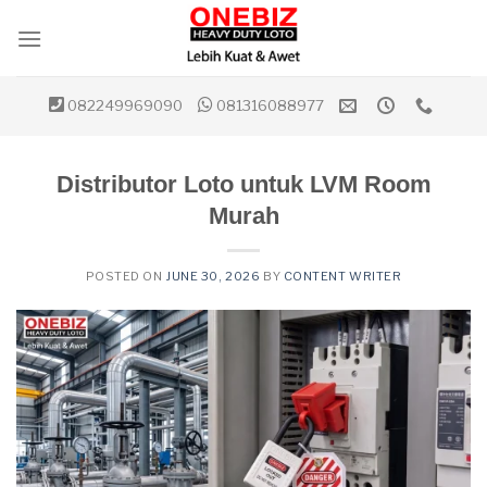
Skip
to
content
082249969090
081316088977
Distributor Loto untuk LVM Room
Murah
POSTED ON
JUNE 30, 2026
BY
CONTENT WRITER