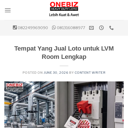
Skip
to
content
082249969090
081316088977
Tempat Yang Jual Loto untuk LVM
Room Lengkap
POSTED ON
JUNE 30, 2026
BY
CONTENT WRITER