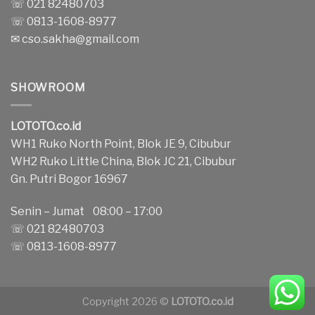
☏ 021 82480703
☏ 0813-1608-8977
✉
cso.sakha@gmail.com
SHOWROOM
LOTOTO.co.id
WH1 Ruko North Point, Blok JE 9, Cibubur
WH2 Ruko Little China, Blok JC 21, Cibubur
Gn. Putri Bogor 16967
Senin – Jumat 08:00 – 17:00
☏ 021 82480703
☏ 0813-1608-8977
Copyright 2026 ©
LOTOTO.co.id