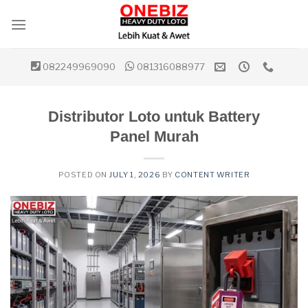
Skip
to
content
082249969090
081316088977
Distributor Loto untuk Battery
Panel Murah
POSTED ON
JULY 1, 2026
BY
CONTENT WRITER