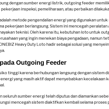
hubung dengan sumber energi listrik, outgoing feeder memili
 pekerjaan inspeksi, pemeliharaan, atau perbaikan dilakuka
adalah metode pengendalian energi yang digunakan untuk 
ama pekerjaan berlangsung. Sistem ini mencegah peralatan a
yakan teknisi. Oleh karena itu, kebutuhan loto untuk out
perusahaan yang ingin menekan biaya pengadaan, namun te
 ONEBIZ Heavy Duty Loto hadir sebagai solusi yang meny
ya.
 pada Outgoing Feeder
siko tinggi karena berhubungan langsung dengan sistem distri
 energi yang masih aktif dapat menyebabkan kecelakaan ke
al.
seluruh sumber energi telah diputus dan diamankan sebel
ungsi mencegah sistem diaktifkan kembali selama proses 