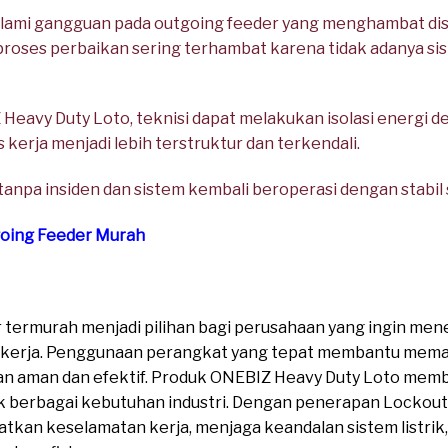
ami gangguan pada outgoing feeder yang menghambat distr
 proses perbaikan sering terhambat karena tidak adanya s
eavy Duty Loto, teknisi dapat melakukan isolasi energi 
 kerja menjadi lebih terstruktur dan terkendali.
 tanpa insiden dan sistem kembali beroperasi dengan stabil 
going Feeder Murah
 termurah menjadi pilihan bagi perusahaan yang ingin men
kerja. Penggunaan perangkat yang tepat membantu mema
an aman dan efektif. Produk ONEBIZ Heavy Duty Loto membe
uk berbagai kebutuhan industri. Dengan penerapan Lockout
tkan keselamatan kerja, menjaga keandalan sistem listrik