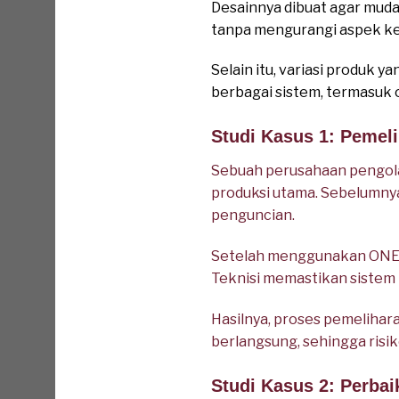
Desainnya dibuat agar muda
tanpa mengurangi aspek k
Selain itu, variasi produ
berbagai sistem, termasuk o
Studi Kasus 1: Pemel
Sebuah perusahaan pengol
produksi utama. Sebelumnya
penguncian.
Setelah menggunakan ONEBIZ
Teknisi memastikan sistem 
Hasilnya, proses pemeliharaa
berlangsung, sehingga risi
Studi Kasus 2: Perba