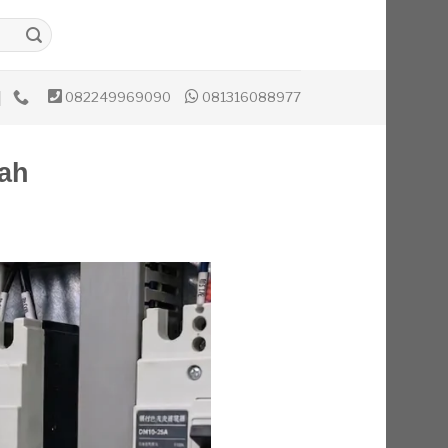
082249969090
081316088977
ah