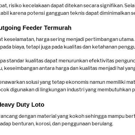
, risiko kecelakaan dapat ditekan secara signifikan. Selai
tabil karena potensi gangguan teknis dapat diminimalkan se
utgoing Feeder Termurah
 keselamatan, harga sering menjadi pertimbangan utama.
pada biaya, tetapi juga pada kualitas dan ketahanan pengg
npa standar kualitas dapat menurunkan efektivitas pengu
itu, keseimbangan antara harga dan kualitas menjadi hal yan
nawarkan solusi yang tetap ekonomis namun memiliki mate
cocok digunakan di lingkungan industri yang membutuhkan
eavy Duty Loto
rancang dengan material yang kokoh sehingga mampu berta
rhadap benturan, korosi, dan penggunaan berulang.