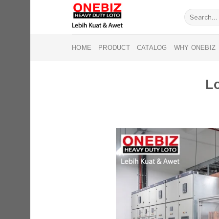
Skip
Search
to
for:
content
HOME
PRODUCT
CATALOG
WHY ONEBIZ
L