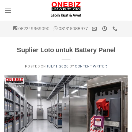
Skip
to
content
082249969090
081316088977
Suplier Loto untuk Battery Panel
POSTED ON
JULY 1, 2026
BY
CONTENT WRITER