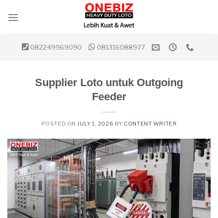
Skip
to
content
082249969090
081316088977
Supplier Loto untuk Outgoing
Feeder
POSTED ON
JULY 1, 2026
BY
CONTENT WRITER