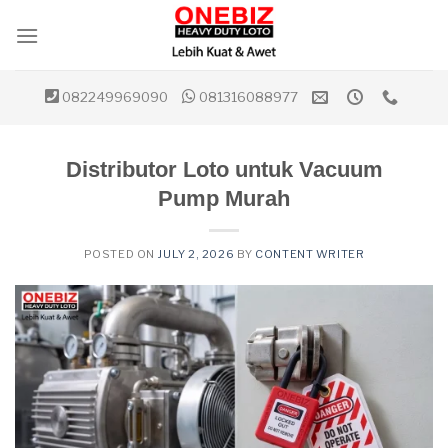
Skip
to
content
082249969090
081316088977
Distributor Loto untuk Vacuum
Pump Murah
POSTED ON
JULY 2, 2026
BY
CONTENT WRITER