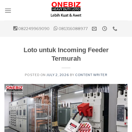
Skip
to
content
082249969090
081316088977
Loto untuk Incoming Feeder
Termurah
POSTED ON
JULY 2, 2026
BY
CONTENT WRITER