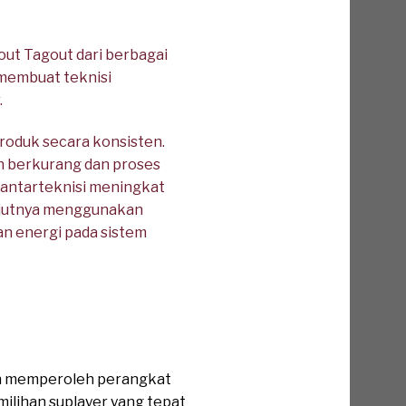
t Tagout dari berbagai
membuat teknisi
.
oduk secara konsisten.
n berkurang dan proses
 antarteknisi meningkat
anjutnya menggunakan
n energi pada sistem
gin memperoleh perangkat
ilihan suplayer yang tepat