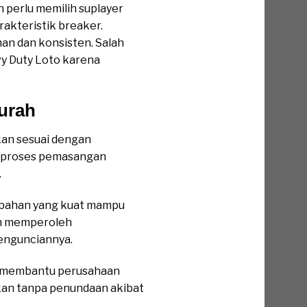
n perlu memilih suplayer
akteristik breaker.
an dan konsisten. Salah
vy Duty Loto karena
urah
kan sesuai dengan
h proses pemasangan
.
ri bahan yang kuat mampu
an memperoleh
engunciannya.
k membantu perusahaan
kan tanpa penundaan akibat