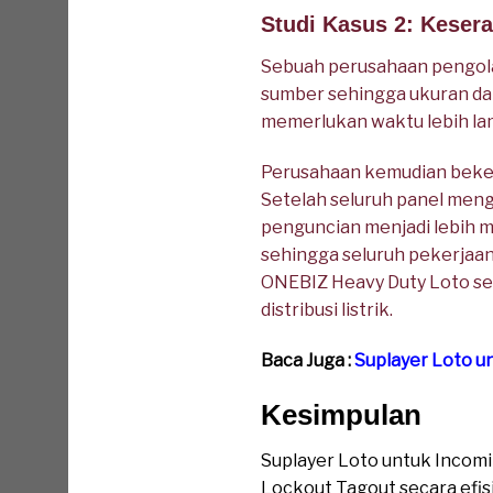
Studi Kasus 2: Kese
Sebuah perusahaan pengol
sumber sehingga ukuran da
memerlukan waktu lebih la
Perusahaan kemudian beker
Setelah seluruh panel men
penguncian menjadi lebih m
sehingga seluruh pekerjaan
ONEBIZ Heavy Duty Loto s
distribusi listrik.
Baca Juga :
Suplayer Loto u
Kesimpulan
Suplayer Loto untuk Incom
Lockout Tagout secara efis