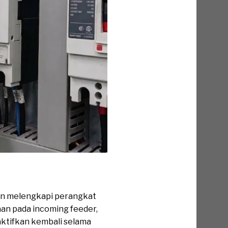
gin melengkapi perangkat
aan pada incoming feeder,
aktifkan kembali selama