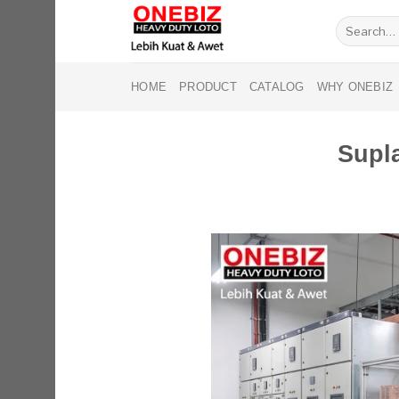
Skip
Search
to
for:
content
HOME
PRODUCT
CATALOG
WHY ONEBIZ
Supl