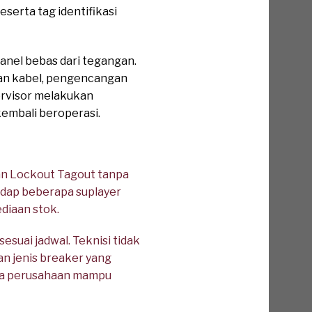
erta tag identifikasi
anel bebas dari tegangan.
gan kabel, pengencangan
pervisor melakukan
kembali beroperasi.
an Lockout Tagout tanpa
dap beberapa suplayer
diaan stok.
suai jadwal. Teknisi tidak
n jenis breaker yang
gga perusahaan mampu