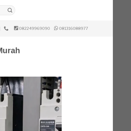
082249969090
081316088977
Murah