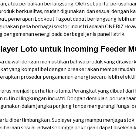
an, atau perbaikan berlangsung. Oleh sebab itu, perusahaa
duk berkualitas, mudah digunakan, dan sesuai dengan kar
at, penerapan Lockout Tagout dapat berlangsung lebih am
gunakan pada berbagai sektor industri adalah ONEBIZ Hea
pengamanan energi pada berbagai jenis panel listrik.
layer Loto untuk Incoming Feeder M
nya diawali dengan memastikan bahwa produk yang ditawar
angkat yang kompatibel dengan breaker akan mempermuda
erapkan prosedur pengamanan energi secara lebih efektif
al harus menjadi perhatian utama. Perangkat yang dibuat da
 rutin di lingkungan industri. Dengan demikian, perusaha
igunakan dalam jangka panjang tanpa mengurangi fungsi p
perlu dipertimbangkan. Suplayer yang mampu menjaga sto
haraan sesuai jadwal sehingga pekerjaan dapat diselesai