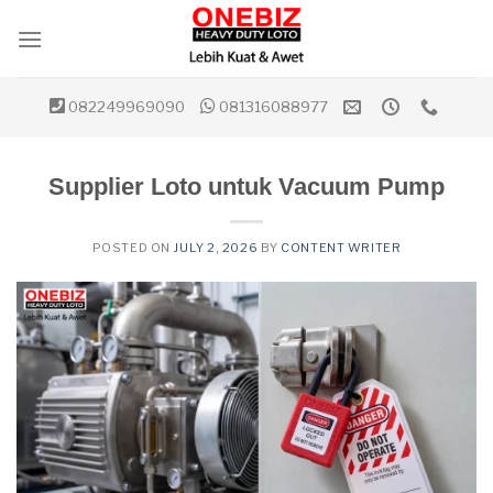
Skip
to
content
082249969090
081316088977
Supplier Loto untuk Vacuum Pump
POSTED ON
JULY 2, 2026
BY
CONTENT WRITER