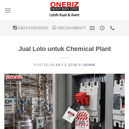
Skip
to
content
082249969090
081316088977
Jual Loto untuk Chemical Plant
POSTED ON
JULY 3, 2026
BY
ADMIN