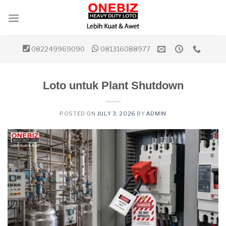
Skip
to
content
082249969090
081316088977
Loto untuk Plant Shutdown
POSTED ON
JULY 3, 2026
BY
ADMIN