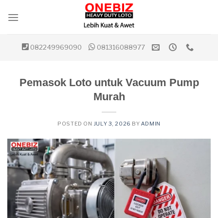
Skip
to
content
082249969090
081316088977
Pemasok Loto untuk Vacuum Pump
Murah
POSTED ON
JULY 3, 2026
BY
ADMIN