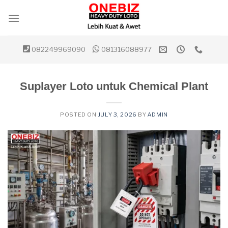
Skip
to
content
082249969090
081316088977
Suplayer Loto untuk Chemical Plant
POSTED ON
JULY 3, 2026
BY
ADMIN