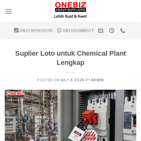
Skip
to
content
082249969090
081316088977
Suplier Loto untuk Chemical Plant
Lengkap
POSTED ON
JULY 3, 2026
BY
ADMIN