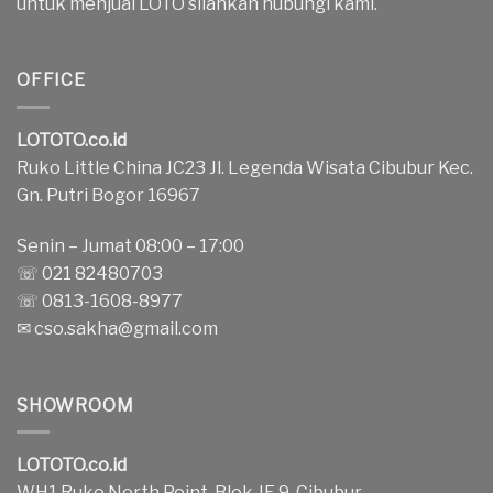
untuk menjual LOTO silahkan hubungi kami.
OFFICE
LOTOTO.co.id
Ruko Little China JC23 Jl. Legenda Wisata Cibubur Kec.
Gn. Putri Bogor 16967
Senin – Jumat 08:00 – 17:00
☏ 021 82480703
☏ 0813-1608-8977
✉
cso.sakha@gmail.com
SHOWROOM
LOTOTO.co.id
WH1 Ruko North Point, Blok JE 9, Cibubur