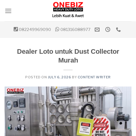
Skip
to
content
082249969090
081316088977
Dealer Loto untuk Dust Collector
Murah
POSTED ON
JULY 6, 2026
BY
CONTENT WRITER