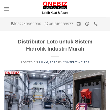
Skip
to
content
082249969090
081316088977
Distributor Loto untuk Sistem
Hidrolik Industri Murah
POSTED ON
JULY 6, 2026
BY
CONTENT WRITER