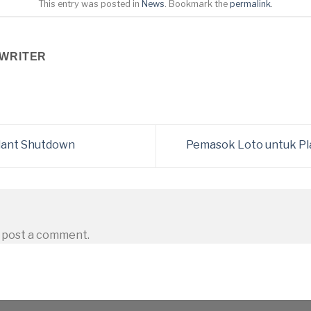
This entry was posted in
News
. Bookmark the
permalink
.
WRITER
lant Shutdown
Pemasok Loto untuk P
 post a comment.