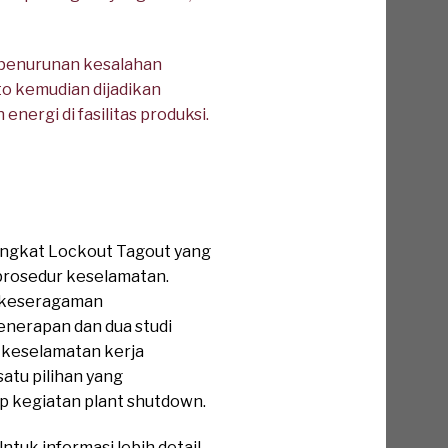
 penurunan kesalahan
to kemudian dijadikan
ergi di fasilitas produksi.
ngkat Lockout Tagout yang
prosedur keselamatan.
, keseragaman
nerapan dan dua studi
keselamatan kerja
atu pilihan yang
p kegiatan plant shutdown.
tuk informasi lebih detail,