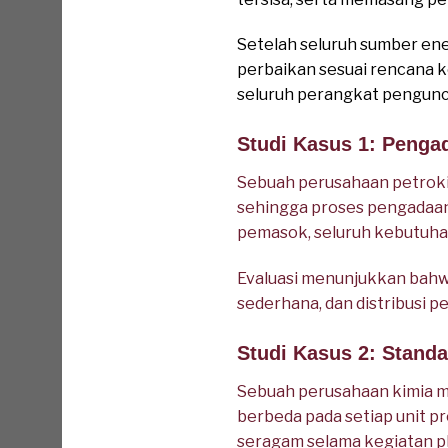
Setelah seluruh sumber ener
perbaikan sesuai rencana k
seluruh perangkat pengunci
Studi Kasus 1: Penga
Sebuah perusahaan petrok
sehingga proses pengadaan
pemasok, seluruh kebutuhan 
Evaluasi menunjukkan bahwa
sederhana, dan distribusi p
Studi Kasus 2: Stand
Sebuah perusahaan kimia m
berbeda pada setiap unit 
seragam selama kegiatan p