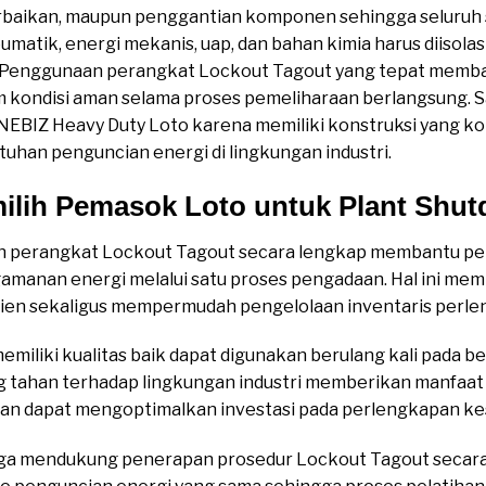
erbaikan, maupun penggantian komponen sehingga seluruh 
neumatik, energi mekanis, uap, dan bahan kimia harus diisol
. Penggunaan perangkat Lockout Tagout yang tepat memb
 kondisi aman selama proses pemeliharaan berlangsung. S
NEBIZ Heavy Duty Loto karena memiliki konstruksi yang ko
tuhan penguncian energi di lingkungan industri.
lih Pemasok Loto untuk Plant Shu
 perangkat Lockout Tagout secara lengkap membantu p
manan energi melalui satu proses pengadaan. Hal ini mem
isien sekaligus mempermudah pengelolaan inventaris perl
memiliki kualitas baik dapat digunakan berulang kali pada b
ng tahan terhadap lingkungan industri memberikan manfaa
an dapat mengoptimalkan investasi pada perlengkapan ke
a mendukung penerapan prosedur Lockout Tagout secara k