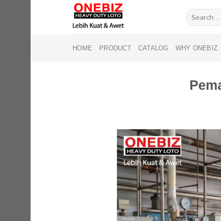
Skip
Search
to
for:
content
HOME
PRODUCT
CATALOG
WHY ONEBIZ
Pema