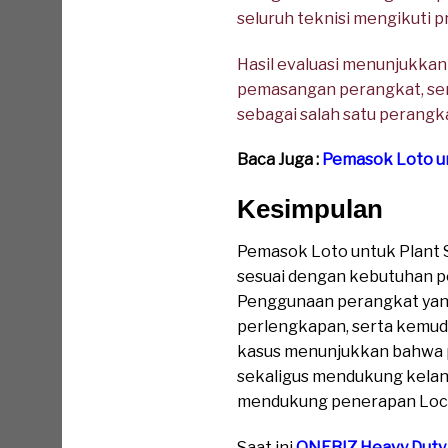
seluruh teknisi mengikuti 
Hasil evaluasi menunjukka
pemasangan perangkat, sert
sebagai salah satu perangk
Baca Juga :
Pemasok Loto u
Kesimpulan
Pemasok Loto untuk Plant
sesuai dengan kebutuhan p
Penggunaan perangkat yan
perlengkapan, serta kemud
kasus menunjukkan bahwa 
sekaligus mendukung kelanc
mendukung penerapan Lockou
Saat ini
ONEBIZ Heavy Duty