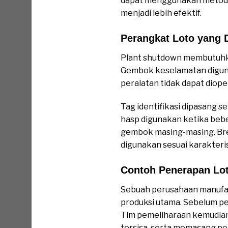
dapat menggunakan metode 
menjadi lebih efektif.
Perangkat Loto yang 
Plant shutdown membutuhk
Gembok keselamatan digunaka
peralatan tidak dapat diop
Tag identifikasi dipasang 
hasp digunakan ketika bebe
gembok masing-masing. Brea
digunakan sesuai karakteri
Contoh Penerapan Lo
Sebuah perusahaan manufak
produksi utama. Sebelum pe
Tim pemeliharaan kemudian
tersisa, serta memasang per