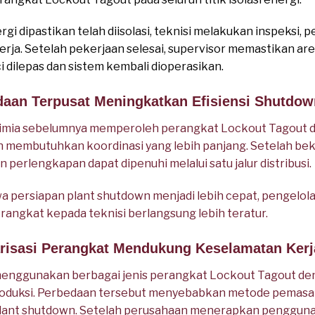
gi dipastikan telah diisolasi, teknisi melakukan inspeksi
erja. Setelah pekerjaan selesai, supervisor memastikan ar
 dilepas dan sistem kembali dioperasikan.
daan Terpusat Meningkatkan Efisiensi Shutdow
imia sebelumnya memperoleh perangkat Lockout Tagout d
 membutuhkan koordinasi yang lebih panjang. Setelah bek
perlengkapan dapat dipenuhi melalui satu jalur distribusi.
 persiapan plant shutdown menjadi lebih cepat, pengelola
erangkat kepada teknisi berlangsung lebih teratur.
arisasi Perangkat Mendukung Keselamatan Kerj
enggunakan berbagai jenis perangkat Lockout Tagout den
produksi. Perbedaan tersebut menyebabkan metode pemasa
lant shutdown. Setelah perusahaan menerapkan pengguna