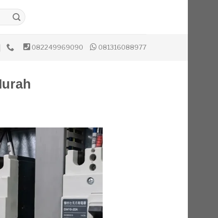
082249969090
081316088977
Murah