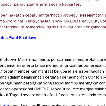
prosedur penguncian energi secara konsisten.
n peningkatan kepatuhan terhadap prosedur keselamatan,
a koordinasi kerja yang lebih baik. ONEBIZ Heavy Duty Lo
at standar untuk mendukung seluruh kegiatan pengamanan en
ntuk Plant Shutdown
 Shutdown Murah membantu perusahaan memperoleh pera
engamanan energi tanpa mengurangi kualitas penerapan 
g tepat memberikan manfaat berupa efisiensi pengadaan
ahan dalam pelaksanaan kegiatan pemeliharaan. Contoh pe
penggunaan perangkat yang sesuai mampu meningkatkan 
aran operasional. ONEBIZ Heavy Duty Loto menjadi salah s
t Tagout secara aman, efektif, dan konsisten pada setia
 Loto
sangat mudah ditemukan dan didapatkan di pasaran. Un