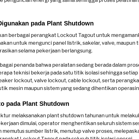
penguncian energi yang sama sehingga proses pelatihan,
Digunakan pada Plant Shutdown
an berbagai perangkat Lockout Tagout untuk mengamanka
n untuk mengunci panel listrik, sakelar, valve, maupun titi
erasikan selama pekerjaan berlangsung.
sebagai penanda bahwa peralatan sedang berada dalam proses
rapa teknisi bekerja pada satu titik isolasi sehingga seti
ker lockout, valve lockout, cable lockout, serta perangk
stik mesin maupun sistem yang sedang dihentikan operasin
to pada Plant Shutdown
tur melaksanakan plant shutdown tahunan untuk melakuka
kerjaan dimulai, operator menghentikan seluruh sistem ses
 memutus sumber listrik, menutup valve proses, melepask
angkat Lockout Tagout pada seluruh titik isolasi energi.