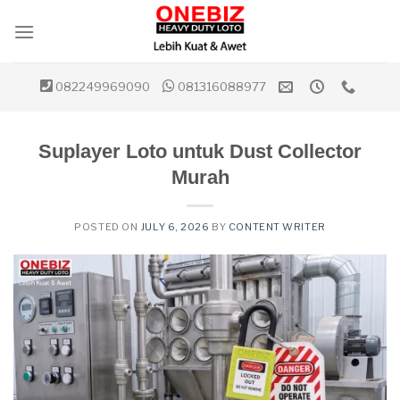
Skip
to
content
082249969090
081316088977
Suplayer Loto untuk Dust Collector
Murah
POSTED ON
JULY 6, 2026
BY
CONTENT WRITER