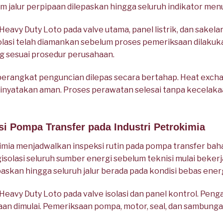
am jalur perpipaan dilepaskan hingga seluruh indikator me
avy Duty Loto pada valve utama, panel listrik, dan sakelar
olasi telah diamankan sebelum proses pemeriksaan dilakuka
 sesuai prosedur perusahaan.
 perangkat penguncian dilepas secara bertahap. Heat exc
a dinyatakan aman. Proses perawatan selesai tanpa kecela
si Pompa Transfer pada Industri Petrokimia
ia menjadwalkan inspeksi rutin pada pompa transfer bahan
olasi seluruh sumber energi sebelum teknisi mulai bekerja
askan hingga seluruh jalur berada pada kondisi bebas energ
avy Duty Loto pada valve isolasi dan panel kontrol. Peng
an dimulai. Pemeriksaan pompa, motor, seal, dan sambung