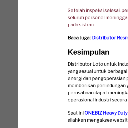
Setelah inspeksi selesai, 
seluruh personel meninggal
pada sistem.
Baca Juga :
Distributor Resm
Kesimpulan
Distributor Loto untuk In
yang sesuai untuk berbagai 
energi dan pengoperasian p
memberikan perlindungan ya
perusahaan dapat meningka
operasional industri secara
Saat ini
ONEBIZ Heavy Duty
silahkan mengakses website 