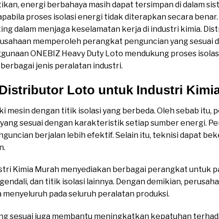
ikan, energi berbahaya masih dapat tersimpan di dalam sis
bila proses isolasi energi tidak diterapkan secara benar.
ng dalam menjaga keselamatan kerja di industri kimia. Dist
usahaan memperoleh perangkat penguncian yang sesuai 
enggunaan ONEBIZ Heavy Duty Loto mendukung proses isolas
berbagai jenis peralatan industri.
Distributor Loto untuk Industri Kimi
liki mesin dengan titik isolasi yang berbeda. Oleh sebab it
ang sesuai dengan karakteristik setiap sumber energi. P
ncian berjalan lebih efektif. Selain itu, teknisi dapat be
n.
stri Kimia Murah menyediakan berbagai perangkat untuk pane
ngendali, dan titik isolasi lainnya. Dengan demikian, perus
 menyeluruh pada seluruh peralatan produksi.
ang sesuai juga membantu meningkatkan kepatuhan terhad