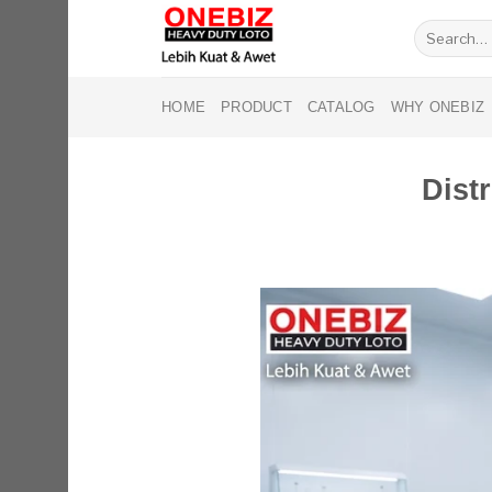
Skip
Search
to
for:
content
HOME
PRODUCT
CATALOG
WHY ONEBIZ
Dist