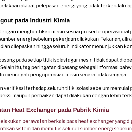
kecelakaan akibat pelepasan energi yang tidak terkendali da
gout pada Industri Kimia
dengan menghentikan mesin sesuai prosedur operasional pe
umber energi sebelum pekerjaan dilakukan. Tekanan, aliran
ian dilepaskan hingga seluruh indikator menunjukkan kond
sang pada setiap titik isolasi agar mesin tidak dapat dio
elain itu, tag peringatan dipasang sebagai informasi bahw
u mencegah pengoperasian mesin secara tidak sengaja.
verifikasi terhadap seluruh titik isolasi sebelum memulai 
speksi maupun perbaikan dapat dilakukan dengan lebih terk
atan Heat Exchanger pada Pabrik Kimia
elakukan perawatan berkala pada heat exchanger yang di
ntikan sistem dan memutus seluruh sumber energi sebelum 