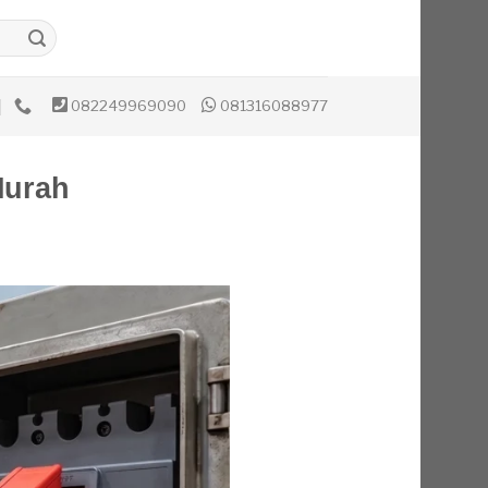
082249969090
081316088977
Murah