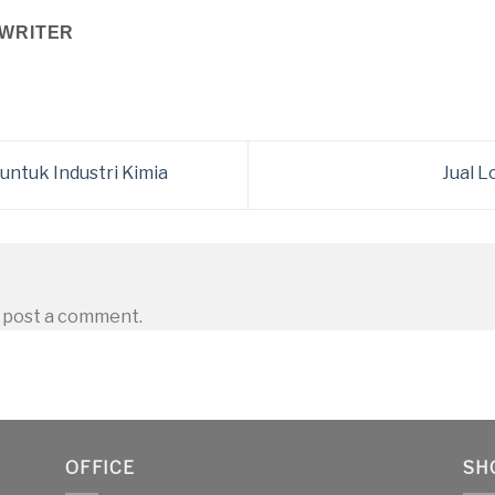
WRITER
untuk Industri Kimia
Jual L
 post a comment.
OFFICE
SH