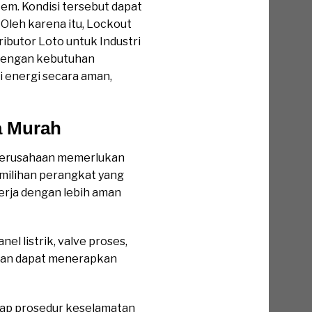
tem. Kondisi tersebut dapat
 Oleh karena itu, Lockout
ributor Loto untuk Industri
dengan kebutuhan
i energi secara aman,
a Murah
u, perusahaan memerlukan
emilihan perangkat yang
kerja dengan lebih aman
l listrik, valve proses,
ahaan dapat menerapkan
ap prosedur keselamatan