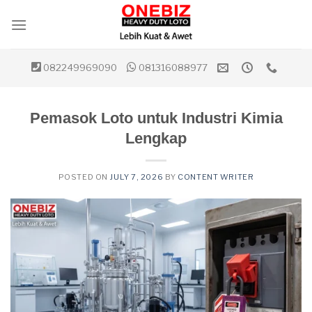
Skip
to
content
082249969090
081316088977
Pemasok Loto untuk Industri Kimia
Lengkap
POSTED ON
JULY 7, 2026
BY
CONTENT WRITER