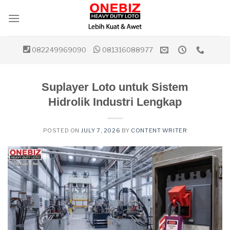
Skip
to
content
082249969090
081316088977
Suplayer Loto untuk Sistem
Hidrolik Industri Lengkap
POSTED ON
JULY 7, 2026
BY
CONTENT WRITER