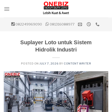
Skip
to
content
082249969090
081316088977
Suplayer Loto untuk Sistem
Hidrolik Industri
POSTED ON
JULY 7, 2026
BY
CONTENT WRITER